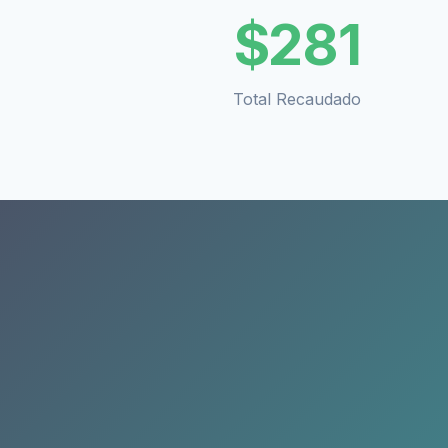
$
281
Total Recaudado