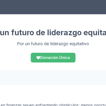
 un futuro de liderazgo equita
Por un futuro de liderazgo equitativo
Donación Única
 en finanzas siguen enfrentando obstáculos: menos oport